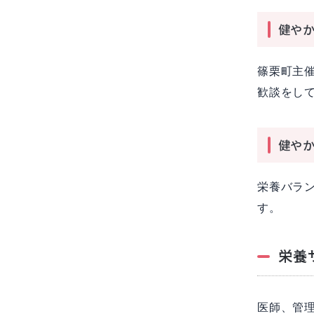
健やか
篠栗町主
歓談をし
健やか
栄養バラ
す。
栄養
医師、管