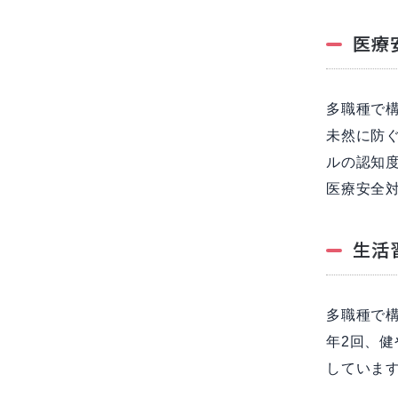
医療
多職種で
未然に防
ルの認知
医療安全
生活
多職種で
年2回、
していま