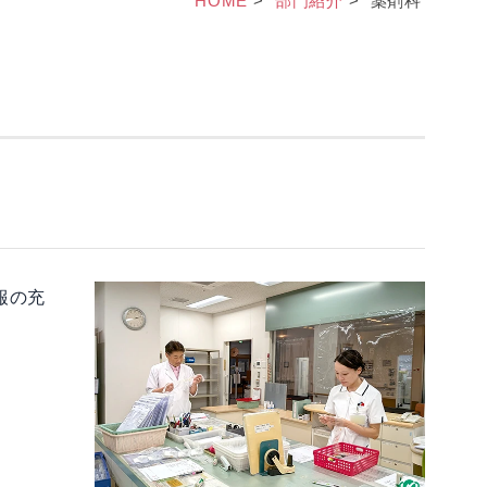
HOME
部門紹介
薬剤科
報の充