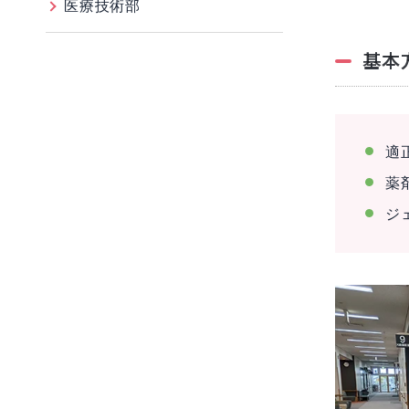
医療技術部
基本
適
薬
ジ