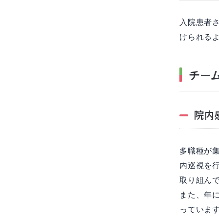
入院患者
けられる
チー
院内
多職種が
内巡視を
取り組ん
また、年
っていま