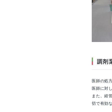
調剤
医師の処
医師に対
また、経
切で有効