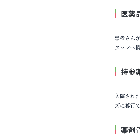
医薬
患者さん
タッフへ
持参
入院され
ズに移行
薬剤